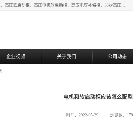
湖北中盛电气有限公司（下称中盛电气）主要产品有：水阻柜、高压软启动柜、高压电机软启动柜、高压电容补偿柜、35kv高压开关柜、高压固态软启动柜等;致力于工业电气控制、电力电子、工业用机器人及自动化产线等产品的研发、制造和应用，是集研发、生产、销售和技术服务于一体的高新技术企业。
企业视频
关于我们
公司动态
呢
电机和软启动柜应该怎么配型
时间：2022-05-29
浏览数：179