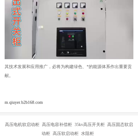
其技术发展和应用推广，必将为构建绿色、*的能源体系作出重要贡
献。
m.qiuyer.b2b168.com
高压电机软启动柜 高压电容补偿柜 35kv高压开关柜 高压固态软启
动柜 高压软启动柜 水阻柜