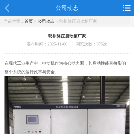
公司动态
当前位置：
首页
>
公司动态
> 鄂州降压启动柜厂家
鄂州降压启动柜厂家
发布时间：2025-11-06 浏览次数：
376
次
在现代工业生产中，电动机作为核心动力源，其启动性能直接影响
整个系统的运行效率与安全。