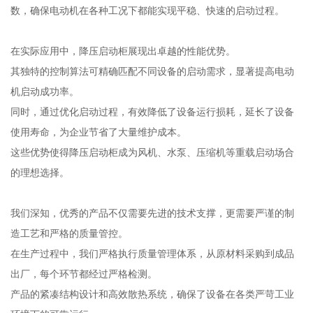
数，确保电动机在各种工况下都能实现平稳、快速的启动过程。
在实际应用中，降压启动柜展现出卓越的性能优势。
其独特的控制算法可精确匹配不同设备的启动需求，显著提高电动
机启动成功率。
同时，通过优化启动过程，有效降低了设备运行损耗，延长了设备
使用寿命，为企业节省了大量维护成本。
这些优势使得降压启动柜成为风机、水泵、压缩机等重载启动场合
的理想选择。
我们深知，优秀的产品不仅需要先进的技术支撑，更需要严谨的制
造工艺和严格的质量管控。
在生产过程中，我们严格执行质量管理体系，从原材料采购到成品
出厂，每个环节都经过严格检测。
产品的紧凑结构设计和高效散热系统，确保了设备在各类严苛工业