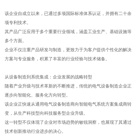
该企业自成立以来，已通过多项国际标准体系认证，并拥有二十余
项专利技术。
其产品广泛应用于多个重要行业领域，涵盖工业生产、基础设施等
多个方面。
企业不仅注重产品研发与制造，更致力于为客户提供个性化的解决
方案与专业服务，积累了丰富的行业经验与技术储备。
从设备制造到系统集成：企业发展的战略转型
随着产业升级与技术革新的不断推进，传统的电气设备制造企业正
逐步向智能化、服务化方向转型。
该企业正快速从通用电气设备制造商向智能电气系统方案集成商转
变，从生产科技型向科技服务型企业升级。
这一转型不仅体现了企业对市场趋势的敏锐洞察，也展现了其通过
技术创新推动行业进步的决心。