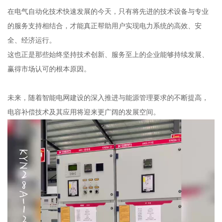
在电气自动化技术快速发展的今天，只有将先进的技术设备与专业
的服务支持相结合，才能真正帮助用户实现电力系统的高效、安
全、经济运行。
这也正是那些始终坚持技术创新、服务至上的企业能够持续发展、
赢得市场认可的根本原因。
未来，随着智能电网建设的深入推进与能源管理要求的不断提高，
电容补偿技术及其应用将迎来更广阔的发展空间。