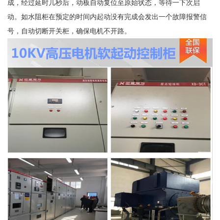
成，经过延时几秒后，动板自动复位至原始状态，等待一下次启
动。如水阻柜在预定的时间内起动没有完成会发出一个故障报警信
号，自动切断开关柜，确保电机不开路。