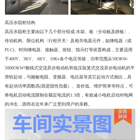
高压水阻柜结构
高压水阻柜主要由以下几个部分组成:水箱、板〈分动板及静板〉、
传动机构、限位机构〈行程开关〉及相关电器元件，如继电器（或
PLC)、时间继电器、接触器、按钮、指示灯等状置构成，主要适用
于400V、3KV、 6KV、10Kv各个电压等级，功率范围从50OKW-
5000OKW!蛲线式交流异步电动机和低压鼠笼式交流异步电动机的平
滑软起动，与频敏电阻、变频器、电抗器等其它起动方式相比，具
有起动功率因数高(因是阻性负载）、造价低、维护简单等特点，可
将电机启动电流限制在额定电流的1.3倍，有效减小电机启动对电网
的冲击，因而在近年来广泛受到用户的亲赖。