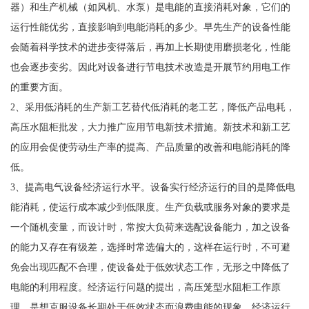
器）和生产机械（如风机、水泵）是电能的直接消耗对象，它们的
运行性能优劣，直接影响到电能消耗的多少。早先生产的设备性能
会随着科学技术的进步变得落后，再加上长期使用磨损老化，性能
也会逐步变劣。因此对设备进行节电技术改造是开展节约用电工作
的重要方面。
2、采用低消耗的生产新工艺替代低消耗的老工艺，降低产品电耗，
高压水阻柜批发，大力推广应用节电新技术措施。新技术和新工艺
的应用会促使劳动生产率的提高、产品质量的改善和电能消耗的降
低。
3、提高电气设备经济运行水平。设备实行经济运行的目的是降低电
能消耗，使运行成本减少到低限度。生产负载或服务对象的要求是
一个随机变量，而设计时，常按大负荷来选配设备能力，加之设备
的能力又存在有级差，选择时常选偏大的，这样在运行时，不可避
免会出现匹配不合理，使设备处于低效状态工作，无形之中降低了
电能的利用程度。经济运行问题的提出，高压笼型水阻柜工作原
理，是想克服设备长期处于低效状态而浪费电能的现象。经济运行