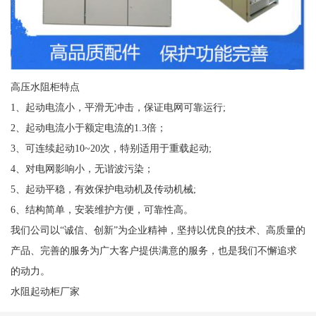
高压水阻柜特点
1、起动电流小，平滑无冲击，保证电网可靠运行;
2、起动电流小于额定电流的1.3倍；
3、可连续起动10~20次，特别适用于重载起动;
4、对电网影响小，无谐波污染；
5、起动平稳，有效保护电动机及传动机械;
6、结构简单，安装维护方便，可靠性高。
我们公司以“诚信、创新”为企业精神，坚持以优良的技术、高质量的
产品、完善的服务为广大客户提供满意的服务，也是我们不懈追求
的动力。
水阻起动柜厂家