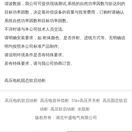
谐波数据，我公司可提供现场测试;系统的自然功率因数与欲达到的
目标功率因数，决定着补偿设备的容量与投资费用，订购时请确认
系统自然功率因数和目标功率因数。
不详时请与本公司技术人员交流;
请明确安装要求，如:柜体颜色、是否并柜、进线方式等。无明确说
明均按照本公司标准产品制作;
请说明环境条件是否有特殊要求。
若有特殊要求，请与我公司协商订货。
高压电机固态软启动柜
高压电机软启动柜 高压电容补偿柜 35kv高压开关柜 高压固态软启
动柜 高压软启动柜 水阻柜
版权所有：湖北中盛电气有限公司