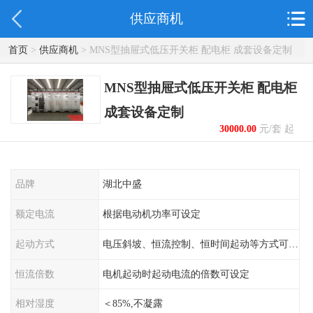
供应商机
首页
>
供应商机
> MNS型抽屉式低压开关柜 配电柜 成套设备定制
MNS型抽屉式低压开关柜 配电柜
成套设备定制
30000.00
元/套 起
品牌
湖北中盛
额定电流
根据电动机功率可设定
起动方式
电压斜坡、恒流控制、恒时间起动等方式可设定
恒流倍数
电机起动时起动电流的倍数可设定
相对湿度
＜85%,不凝露