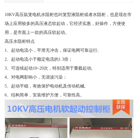
10KV高压鼠笼电机水阻柜也叫笼型液阻柜或者水阻柜，也是现在市
场上应用较多的高压液态软起动，它经济实惠，好操作，方便使
用，是市面上一款的高压软起动。
高压水阻柜特点
1、起动电流小，平滑无冲击，保证电网可靠运行;
2、起动电流小于额定电流的1.3倍；
3、可连续起动10~20次，特别适用于重载起动;
4、对电网影响小，无谐波污染；
5、起动平稳，有效保护电动机及传动机械;
6、结构简单，安装维护方便，可靠性高。