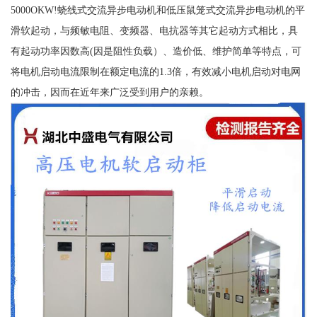
5000OKW!蛲线式交流异步电动机和低压鼠笼式交流异步电动机的平
滑软起动，与频敏电阻、变频器、电抗器等其它起动方式相比，具
有起动功率因数高(因是阻性负载）、造价低、维护简单等特点，可
将电机启动电流限制在额定电流的1.3倍，有效减小电机启动对电网
的冲击，因而在近年来广泛受到用户的亲赖。