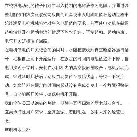
在绕线电动机的转子回路中串入特制的电解液作为电阻，并通过调
整电解液的浓度及改变两板间的距离使串入电阻阻值在起动过程中
始终满足电机机械特性对串入电阻值的要求，从而使电动机在获得
起动转矩及小起动电流的情况下均匀升速，平稳起动。起动结束，
电气开关短接转子回路。
在电机供电的开关柜合闸的同时，水阻柜接收到真空断路器运行信
号，动板自上而下开始运行，在设定的时间内电阻值逐渐下降，当
电阻接近于零时，安装在水阻柜内的真空接触器吸合，电机启动完
成，经过延时几秒后，动板自动复位至原始状态，等待一下次启
动。如水阻柜在预定的时间内起动没有完成会发出一个故障报警信
号，自动切断开关柜，确保电机不开路。
我们全体员工以饱满的热情，期待与五湖四海的新老朋友合作。一
直秉承满足用户需求，至真至诚，着眼现在，放眼未来的经营理
念。
球磨机水阻柜