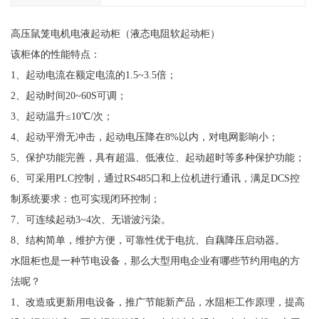
高压鼠笼电机电液起动柜（液态电阻软起动柜）
该柜体的性能特点：
1、起动电流在额定电流的1.5~3.5倍；
2、起动时间20~60S可调；
3、起动温升≤10℃/次；
4、起动平滑无冲击，起动电压降在8%以内，对电网影响小；
5、保护功能完善，具有超温、低液位、起动超时等多种保护功能；
6、可采用PLC控制，通过RS485口和上位机进行通讯，满足DCS控
制系统要求：也可实现闭环控制；
7、可连续起动3~4次、无谐波污染。
8、结构简单，维护方便，可靠性优于电抗、自藕降压启动器。
水阻柜也是一种节电设备，那么大型用电企业有哪些节约用电的方
法呢？
1、改造或更新用电设备，推广节能新产品，水阻柜工作原理，提高