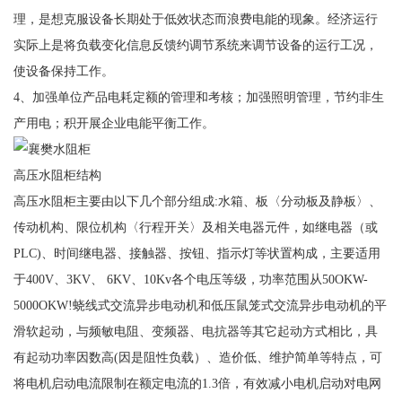
理，是想克服设备长期处于低效状态而浪费电能的现象。经济运行
实际上是将负载变化信息反馈约调节系统来调节设备的运行工况，
使设备保持工作。
4、加强单位产品电耗定额的管理和考核；加强照明管理，节约非生
产用电；积开展企业电能平衡工作。
高压水阻柜结构
高压水阻柜主要由以下几个部分组成:水箱、板〈分动板及静板〉、
传动机构、限位机构〈行程开关〉及相关电器元件，如继电器（或
PLC)、时间继电器、接触器、按钮、指示灯等状置构成，主要适用
于400V、3KV、 6KV、10Kv各个电压等级，功率范围从50OKW-
5000OKW!蛲线式交流异步电动机和低压鼠笼式交流异步电动机的平
滑软起动，与频敏电阻、变频器、电抗器等其它起动方式相比，具
有起动功率因数高(因是阻性负载）、造价低、维护简单等特点，可
将电机启动电流限制在额定电流的1.3倍，有效减小电机启动对电网