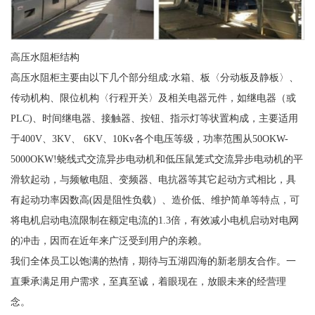
高压水阻柜结构
高压水阻柜主要由以下几个部分组成:水箱、板〈分动板及静板〉、
传动机构、限位机构〈行程开关〉及相关电器元件，如继电器（或
PLC)、时间继电器、接触器、按钮、指示灯等状置构成，主要适用
于400V、3KV、 6KV、10Kv各个电压等级，功率范围从50OKW-
5000OKW!蛲线式交流异步电动机和低压鼠笼式交流异步电动机的平
滑软起动，与频敏电阻、变频器、电抗器等其它起动方式相比，具
有起动功率因数高(因是阻性负载）、造价低、维护简单等特点，可
将电机启动电流限制在额定电流的1.3倍，有效减小电机启动对电网
的冲击，因而在近年来广泛受到用户的亲赖。
我们全体员工以饱满的热情，期待与五湖四海的新老朋友合作。一
直秉承满足用户需求，至真至诚，着眼现在，放眼未来的经营理
念。