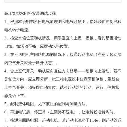
高压笼型水阻柜安装调试步骤
1、根据本说明书所附电气原理图和电气联锁图，接好联锁控制线和
电机转子电流。
2、检查水箱位置和板情况，用手垂直向上提一提板，看其是否活动
自如。如活动不畅，应摆动水箱位置。
3、在不送电机主回路电源的情况下，接通起动电源（注意：起动器
内空气开关应处于断开状态）。
4、合上空气开关，动板应向复位方向移动——动板向上运动。若不
是复位方向，应立即分断，把三相电源线中任意两根倒相，重新合
上空气开关，动板即自动复位。试验起动器的起动、运行、停机状
态是否正常。
5、配制液体电阻。见下液阻的配制与测量方法。
6、再通电试起、停正常（主回路不送电），让电解粉溶解均匀。
7、接通主回路电源、起动电机。若起动电流小于1.3Ie，则起动器调