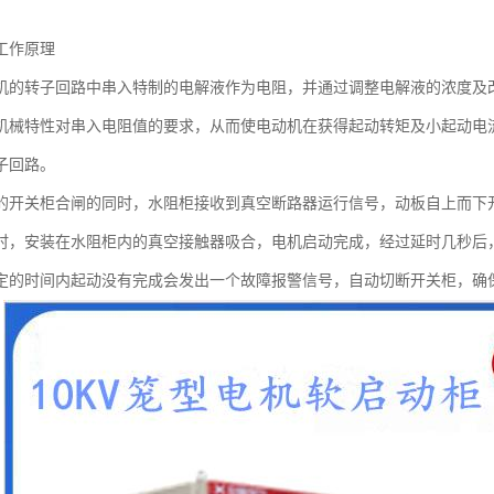
工作原理
机的转子回路中串入特制的电解液作为电阻，并通过调整电解液的浓度及
机械特性对串入电阻值的要求，从而使电动机在获得起动转矩及小起动电
子回路。
的开关柜合闸的同时，水阻柜接收到真空断路器运行信号，动板自上而下
时，安装在水阻柜内的真空接触器吸合，电机启动完成，经过延时几秒后
定的时间内起动没有完成会发出一个故障报警信号，自动切断开关柜，确