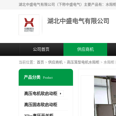
湖北中盛电气有限公司
公司首页
供应商机
当前位置：
首页
>
供应商机
>
高压笼型电机水阻柜
> 水阻
产品分类
Product
高压电机软启动柜
高压固态软启动柜
35kv高压开关柜