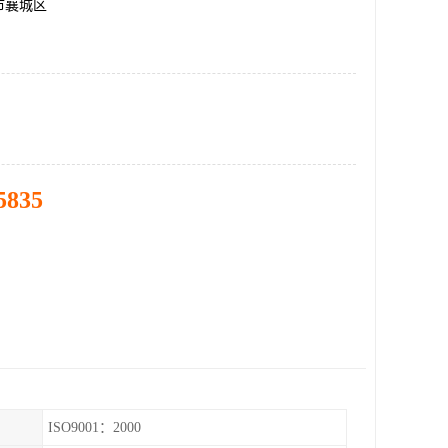
市襄城区
5835
ISO9001：2000