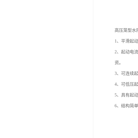
高压笼型水
1、平滑起
2、起动电
资。
3、可连续起
4、可低压
5、具有起
6、结构简