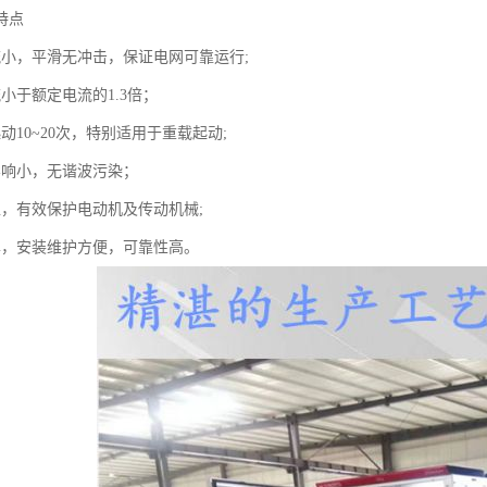
特点
流小，平滑无冲击，保证电网可靠运行;
小于额定电流的1.3倍；
动10~20次，特别适用于重载起动;
影响小，无谐波污染；
稳，有效保护电动机及传动机械;
单，安装维护方便，可靠性高。