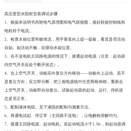
高压笼型水阻柜安装调试步骤
1、根据本说明书所附电气原理图和电气联锁图，接好联锁控制线和
电机转子电流。
2、检查水箱位置和板情况，用手垂直向上提一提板，看其是否活动
自如。如活动不畅，应摆动水箱位置。
3、在不送电机主回路电源的情况下，接通起动电源（注意：起动器
内空气开关应处于断开状态）。
4、合上空气开关，动板应向复位方向移动——动板向上运动。若不
是复位方向，应立即分断，把三相电源线中任意两根倒相，重新合
上空气开关，动板即自动复位。试验起动器的起动、运行、停机状
态是否正常。
5、配制液体电阻。见下液阻的配制与测量方法。
6、再通电试起、停正常（主回路不送电），让电解粉溶解均匀。
7、接通主回路电源、起动电机。若起动电流小于1.3Ie，则起动器调