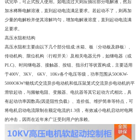
试完毕，可正式投入使用。如电流过大则应抽出部分电解液，然后
加水稀释电解溶液，直到起动电流满足要求。若起动不了，则再加
少量的电解粉并使其溶解均匀，增加电解液溶度，直到起动电流满
足要求。
高压水阻柜结构
高压水阻柜主要由以下几个部分组成:水箱、板〈分动板及静板〉、
传动机构、限位机构〈行程开关〉及相关电器元件，如继电器（或
PLC)、时间继电器、接触器、按钮、指示灯等状置构成，主要适用
于400V、3KV、 6KV、10Kv各个电压等级，功率范围从50OKW-
5000OKW!蛲线式交流异步电动机和低压鼠笼式交流异步电动机的平
滑软起动，与频敏电阻、变频器、电抗器等其它起动方式相比，具
有起动功率因数高(因是阻性负载）、造价低、维护简单等特点，可
将电机启动电流限制在额定电流的1.3倍，有效减小电机启动对电网
的冲击，因而在近年来广泛受到用户的亲赖。