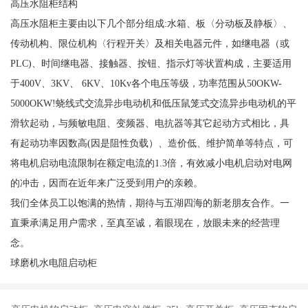
高压水阻柜结构
高压水阻柜主要由以下几个部分组成:水箱、板〈分动板及静板〉、
传动机构、限位机构〈行程开关〉及相关电器元件，如继电器（或
PLC)、时间继电器、接触器、按钮、指示灯等状置构成，主要适用
于400V、3KV、 6KV、10Kv各个电压等级，功率范围从50OKW-
5000OKW!蛲线式交流异步电动机和低压鼠笼式交流异步电动机的平
滑软起动，与频敏电阻、变频器、电抗器等其它起动方式相比，具
有起动功率因数高(因是阻性负载）、造价低、维护简单等特点，可
将电机启动电流限制在额定电流的1.3倍，有效减小电机启动对电网
的冲击，因而在近年来广泛受到用户的亲赖。
我们全体员工以饱满的热情，期待与五湖四海的新老朋友合作。一
直秉承满足用户需求，至真至诚，着眼现在，放眼未来的经营理
念。
球磨机水电阻启动柜