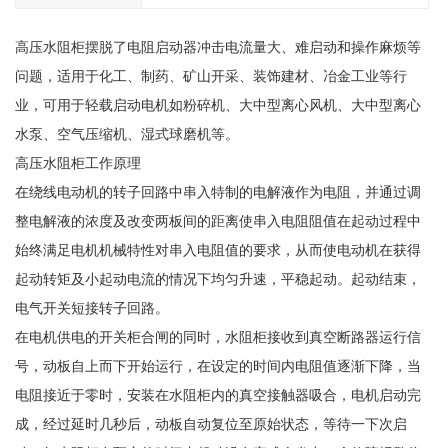
高压水阻柜摆脱了电阻启动器冲击电流量大、难启动和操作麻烦等
问题，适用于化工、制药、矿山开采、装饰建材、冶金工业等行
业，可用于轻载启动电机如粉碎机、大中型离心风机、大中型离心
水泵、空气压缩机、湿式球磨机等。
高压水阻柜工作原理
在绕线电动机的转子回路中串入特制的电解液作为电阻，并通过调
整电解液的浓度及改变两板间的距离使串入电阻阻值在起动过程中
始终满足电机机械特性对串入电阻值的要求，从而使电动机在获得
起动转矩及小起动电流的情况下均匀升速，平稳起动。起动结束，
电气开关短接转子回路。
在电机供电的开关柜合闸的同时，水阻柜接收到真空断路器运行信
号，动板自上而下开始运行，在设定的时间内电阻值逐渐下降，当
电阻接近于零时，安装在水阻柜内的真空接触器吸合，电机启动完
成，经过延时几秒后，动板自动复位至原始状态，等待一下次启