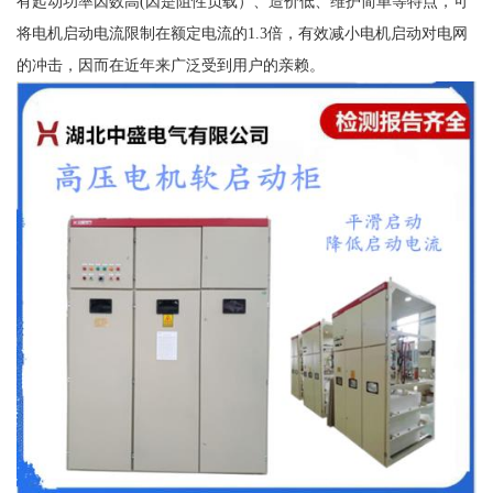
有起动功率因数高(因是阻性负载）、造价低、维护简单等特点，可
将电机启动电流限制在额定电流的1.3倍，有效减小电机启动对电网
的冲击，因而在近年来广泛受到用户的亲赖。