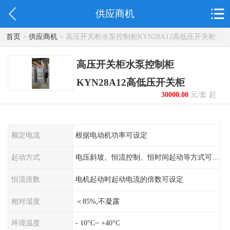
供应商机
首页
>
供应商机
> 高压开关柜水泵控制柜KYN28A12高低压开关柜
高压开关柜水泵控制柜
KYN28A12高低压开关柜
30000.00
元/套 起
额定电流
根据电动机功率可设定
起动方式
电压斜坡、恒流控制、恒时间起动等方式可设定
恒流倍数
电机起动时起动电流的倍数可设定
相对湿度
＜85%,不凝露
环境温度
- 10°C~ +40°C