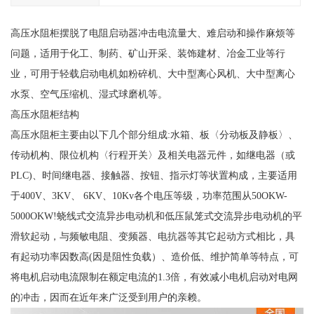
高压水阻柜摆脱了电阻启动器冲击电流量大、难启动和操作麻烦等
问题，适用于化工、制药、矿山开采、装饰建材、冶金工业等行
业，可用于轻载启动电机如粉碎机、大中型离心风机、大中型离心
水泵、空气压缩机、湿式球磨机等。
高压水阻柜结构
高压水阻柜主要由以下几个部分组成:水箱、板〈分动板及静板〉、
传动机构、限位机构〈行程开关〉及相关电器元件，如继电器（或
PLC)、时间继电器、接触器、按钮、指示灯等状置构成，主要适用
于400V、3KV、 6KV、10Kv各个电压等级，功率范围从50OKW-
5000OKW!蛲线式交流异步电动机和低压鼠笼式交流异步电动机的平
滑软起动，与频敏电阻、变频器、电抗器等其它起动方式相比，具
有起动功率因数高(因是阻性负载）、造价低、维护简单等特点，可
将电机启动电流限制在额定电流的1.3倍，有效减小电机启动对电网
的冲击，因而在近年来广泛受到用户的亲赖。