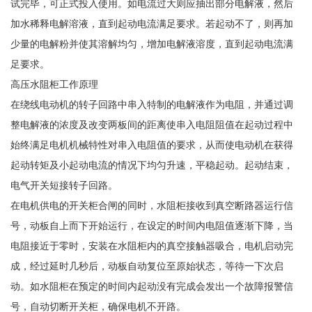
试完毕，可正式投入使用。如电流过大则应抽出部分电解液，然后
加水稀释电解溶液，直到起动电流满足要求。若起动不了，则再加
少量的电解粉并使其溶解均匀，增加电解液溶度，直到起动电流满
足要求。
高压水阻柜工作原理
在绕线电动机的转子回路中串入特制的电解液作为电阻，并通过调
整电解液的浓度及改变两板间的距离使串入电阻阻值在起动过程中
始终满足电机机械特性对串入电阻值的要求，从而使电动机在获得
起动转矩及小起动电流的情况下均匀升速，平稳起动。起动结束，
电气开关短接转子回路。
在电机供电的开关柜合闸的同时，水阻柜接收到真空断路器运行信
号，动板自上而下开始运行，在设定的时间内电阻值逐渐下降，当
电阻接近于零时，安装在水阻柜内的真空接触器吸合，电机启动完
成，经过延时几秒后，动板自动复位至原始状态，等待一下次启
动。如水阻柜在预定的时间内起动没有完成会发出一个故障报警信
号，自动切断开关柜，确保电机不开路。