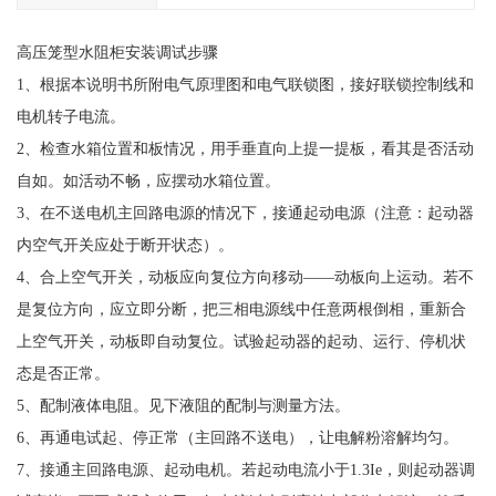
高压笼型水阻柜安装调试步骤
1、根据本说明书所附电气原理图和电气联锁图，接好联锁控制线和
电机转子电流。
2、检查水箱位置和板情况，用手垂直向上提一提板，看其是否活动
自如。如活动不畅，应摆动水箱位置。
3、在不送电机主回路电源的情况下，接通起动电源（注意：起动器
内空气开关应处于断开状态）。
4、合上空气开关，动板应向复位方向移动——动板向上运动。若不
是复位方向，应立即分断，把三相电源线中任意两根倒相，重新合
上空气开关，动板即自动复位。试验起动器的起动、运行、停机状
态是否正常。
5、配制液体电阻。见下液阻的配制与测量方法。
6、再通电试起、停正常（主回路不送电），让电解粉溶解均匀。
7、接通主回路电源、起动电机。若起动电流小于1.3Ie，则起动器调