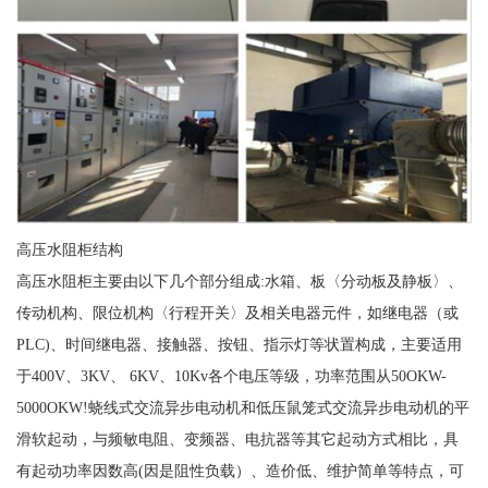
高压水阻柜结构
高压水阻柜主要由以下几个部分组成:水箱、板〈分动板及静板〉、
传动机构、限位机构〈行程开关〉及相关电器元件，如继电器（或
PLC)、时间继电器、接触器、按钮、指示灯等状置构成，主要适用
于400V、3KV、 6KV、10Kv各个电压等级，功率范围从50OKW-
5000OKW!蛲线式交流异步电动机和低压鼠笼式交流异步电动机的平
滑软起动，与频敏电阻、变频器、电抗器等其它起动方式相比，具
有起动功率因数高(因是阻性负载）、造价低、维护简单等特点，可