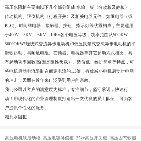
高压水阻柜主要由以下几个部分组成:水箱、板〈分动板及静板〉、
传动机构、限位机构〈行程开关〉及相关电器元件，如继电器（或
PLC)、时间继电器、接触器、按钮、指示灯等状置构成，主要适用
于400V、3KV、 6KV、10Kv各个电压等级，功率范围从50OKW-
5000OKW!蛲线式交流异步电动机和低压鼠笼式交流异步电动机的平
滑软起动，与频敏电阻、变频器、电抗器等其它起动方式相比，具
有起动功率因数高(因是阻性负载）、造价低、维护简单等特点，可
将电机启动电流限制在额定电流的1.3倍，有效减小电机启动对电网
的冲击，因而在近年来广泛受到用户的亲赖。
我们公司以客户的满意度为标准，专注细节，坚守承诺，快速行
动！用现代化的企业管理制度打造出一支优良的员工队伍，可为客
户提供个性化的服务。
湖北水阻柜
高压电机软启动柜 高压电容补偿柜 35kv高压开关柜 高压固态软启