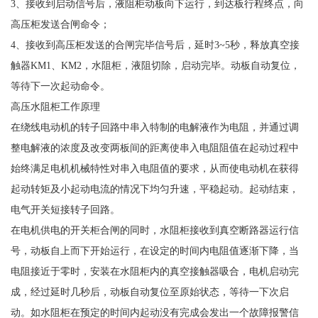
3、接收到启动信号后，液阻柜动板向下运行，到达板行程终点，向
高压柜发送合闸命令；
4、接收到高压柜发送的合闸完毕信号后，延时3~5秒，释放真空接
触器KM1、KM2，水阻柜，液阻切除，启动完毕。动板自动复位，
等待下一次起动命令。
高压水阻柜工作原理
在绕线电动机的转子回路中串入特制的电解液作为电阻，并通过调
整电解液的浓度及改变两板间的距离使串入电阻阻值在起动过程中
始终满足电机机械特性对串入电阻值的要求，从而使电动机在获得
起动转矩及小起动电流的情况下均匀升速，平稳起动。起动结束，
电气开关短接转子回路。
在电机供电的开关柜合闸的同时，水阻柜接收到真空断路器运行信
号，动板自上而下开始运行，在设定的时间内电阻值逐渐下降，当
电阻接近于零时，安装在水阻柜内的真空接触器吸合，电机启动完
成，经过延时几秒后，动板自动复位至原始状态，等待一下次启
动。如水阻柜在预定的时间内起动没有完成会发出一个故障报警信