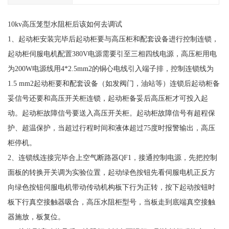
10kv高压笼型水阻柜后该如何去调试
1、起动柜安装完毕后起动柜要与高压柜和配套设备进行控制连锁，
起动柜伺服电机配置380V电源需要引至三相四线电源，高压柜用电
为200W电源线用4*2.5mm2的铜心电线引入端子排，控制连锁线为
1.5 mm2起动柜要和配套设备（如发阀门，油站等）连锁后起动柜备
妥信号还要和高压开关柜连锁，起动柜备妥后高压柜才可投入起
动。起动柜故障信号要送入高压开关柜。起动柜故障信号有超程保
护、超温保护，当超过行程时间和液体超过75度时报警输出，高压
柜停机。
2、连锁线连接完毕合上空气断路器QF1，接通控制电源，先把控制
面板的转换开关调为实验位置，起动绿色按钮先看伺服电机正反方
向绿色按钮伺服电机带动传动机构板下行为正转，按下起动按钮时
板下行真空接触器吸合，高压水阻柜型号，当板走到底端真空接触
器施放，板复位。