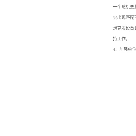
一个随机变
会出现匹配
想克服设备
持工作。
4、加强单