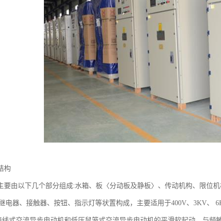
结构
主要由以下几个部分组成:水箱、板〈分动板及静板〉、传动机构、限位
间继电器、接触器、按钮、指示灯等状置构成，主要适用于400V、3KV、 6K
KW!蛲线式交流异步电动机和低压鼠笼式交流异步电动机的平滑软起动，与