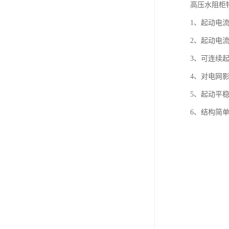
高压水阻柜
1、起动电
2、起动电流
3、可连续起
4、对电网
5、起动平
6、结构简