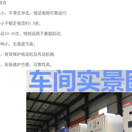
特点
流小，平滑无冲击，保证电网可靠运行;
小于额定电流的1.3倍；
动10~20次，特别适用于重载起动;
影响小，无谐波污染；
稳，有效保护电动机及传动机械;
单，安装维护方便，可靠性高。