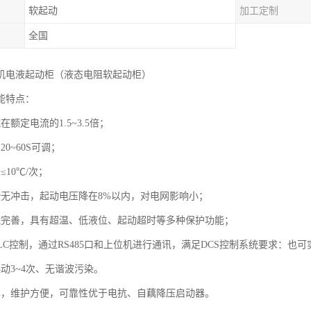
软起动
加工定制
全国
机电液起动柜（液态电阻软起动柜）
能特点：
在额定电流的1.5~3.5倍；
20~60S可调；
≤10℃/次；
滑无冲击，起动电压降在8%以内，对电网影响小；
能完善，具有超温、低液位、起动超时等多种保护功能；
LC控制，通过RS485口和上位机进行通讯，满足DCS控制系统要求：也
动3~4次、无谐波污染。
单，维护方便，可靠性优于电抗、自藕降压启动器。