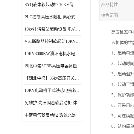
SYQ液体软起动柜 10KV绕线电机水阻柜需知
产品特性
磁控软起动装置
销售范围
PLC控制高压水阻柜 离心式空气压缩机机组成套软启动柜
SGYQ高压笼型电机液体电阻起动装置
10kv排污泵站起动设备​ 电机智能软启动柜的特点​
高压鼠笼电
组合式变电站
VS1断路器控制软起动10KV一体化高压软工作原理
该柜体的性
降压启动柜
1、起动电流
10KV3000KW滑环电机水电阻软起动控制柜
2、起动时间
湖北中盛STBB高压电容补偿柜 10kV高压真空接触器自动分组投切电容补偿柜
3、起动温升
【湖北中盛】35kv高压开关柜厂家直销 ​KYN61-40.5成套开关柜选型
4、起动平
10KV电动机干式铁芯电抗软启动柜 电抗器软启动控制设备
5、保护功
免维护 高压固态软启动柜 体积小、结构紧凑 节能降耗 湖北中盛
6、可采用P
中盛电气软启动柜 货源充足 定制一站式服务
7、可连续起
8、结构简