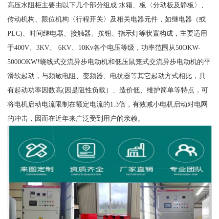
高压水阻柜主要由以下几个部分组成:水箱、板〈分动板及静板〉、
传动机构、限位机构〈行程开关〉及相关电器元件，如继电器（或
PLC)、时间继电器、接触器、按钮、指示灯等状置构成，主要适用
于400V、3KV、 6KV、10Kv各个电压等级，功率范围从50OKW-
5000OKW!蛲线式交流异步电动机和低压鼠笼式交流异步电动机的平
滑软起动，与频敏电阻、变频器、电抗器等其它起动方式相比，具
有起动功率因数高(因是阻性负载）、造价低、维护简单等特点，可
将电机启动电流限制在额定电流的1.3倍，有效减小电机启动对电网
的冲击，因而在近年来广泛受到用户的亲赖。