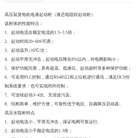
高压鼠笼电机电液起动柜（液态电阻软起动柜）
该柜体的性能特点：
1、起动电流在额定电流的1.5~3.5倍；
2、起动时间20~60S可调；
3、起动温升≤10℃/次；
4、起动平滑无冲击，起动电压降在8%以内，对电网影响小；
5、保护功能完善，具有超温、低液位、起动超时等多种保护功能；
6、可采用PLC控制，通过RS485口和上位机进行通讯，满足DCS控
制系统要求：也可实现闭环控制；
7、可连续起动3~4次、无谐波污染。
8、结构简单，维护方便，可靠性优于电抗、自藕降压启动器。
高压水阻柜特点
1、起动电流小，平滑无冲击，保证电网可靠运行;
2、起动电流小于额定电流的1.3倍；