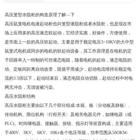
高压笼型水阻柜的构造原理了解—下
高压鼠笼电机电液起动柜也叫笼型液阻柜或者水阻柜，也是现在市
场上应用多的高压液态软起动，它经济实惠，好操作，方便使用，
是市面上一款的高压软起动。主要是用于额定电压3~10KV的大中型
鼠笼式电机或同步的电机的软起动设备，其工作原理是在电机的定
子回路串入一特制的可控液态电阻，随着电机的起动，液态电阻的
动、定板间距离自动改变，阻值平滑减少，起动电流维持在额定电
流的3.5倍以下，起动结束后，液态电阻自动切除，起动过程中对电
网无冲击，无谐波被污染。
高压水阻柜结构
高压水阻柜主要由以下几个部分组成:水箱、板〈分动板及静板〉、
传动机构、限位机构〈行程开关〉及相关电器元件，如继电器（或
PLC)、时间继电器、接触器、按钮、指示灯等状置构成，主要适用
于400V、3KV、 6KV、10Kv各个电压等级，功率范围从50OKW-