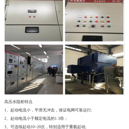
高压水阻柜特点
1、起动电流小，平滑无冲击，保证电网可靠运行;
2、起动电流小于额定电流的1.3倍；
3、可连续起动10~20次，特别适用于重载起动;