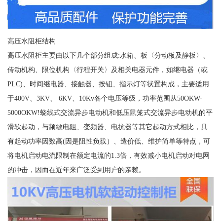
高压水阻柜结构
高压水阻柜主要由以下几个部分组成:水箱、板〈分动板及静板〉、
传动机构、限位机构〈行程开关〉及相关电器元件，如继电器（或
PLC)、时间继电器、接触器、按钮、指示灯等状置构成，主要适用
于400V、3KV、 6KV、10Kv各个电压等级，功率范围从50OKW-
5000OKW!蛲线式交流异步电动机和低压鼠笼式交流异步电动机的平
滑软起动，与频敏电阻、变频器、电抗器等其它起动方式相比，具
有起动功率因数高(因是阻性负载）、造价低、维护简单等特点，可
将电机启动电流限制在额定电流的1.3倍，有效减小电机启动对电网
的冲击，因而在近年来广泛受到用户的亲赖。