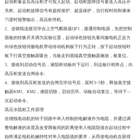
起动柜备妥后高压柜才可投入起动。起动柜故障信号要送入高压开
关柜。起动柜故障信号有超程保护、超温保护，当行程时间和液体
75度时报警输出，高压柜停机。
2、连锁线连接完毕合上空气断路器QF1，接通控制电源，先把控制
面板的转换开关调为实验位置，起动绿色按钮先看伺服电机正反方
向绿色按钮伺服电机带动传动机构板下行为正转，按下起动按钮时
板下行真空接触器吸合，当板走到底端真空接触器施放，板复位。
3、接收到启动信号后，液阻柜动板向下运行，到达板行程终点，向
高压柜发送合闸命令;
4、接收到高压柜发送的合闸完毕信号后，延时3~5秒，释放真空接
触器KM1、KM2，液阻切除，启动完毕。动板自动复位，等待下—
次起动命令。
高压水阻柜工作原理
在绕线电动机的转子回路中串入特制的电解液作为电阻，并通过调
整电解液的浓度及改变两板间的距离使串入电阻阻值在起动过程中
始终满足电机机械特性对串入电阻值的要求，从而使电动机在获得