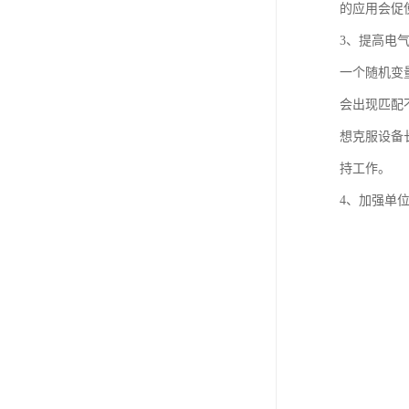
的应用会促
3、提高电
一个随机变
会出现匹配
想克服设备
持工作。
4、加强单