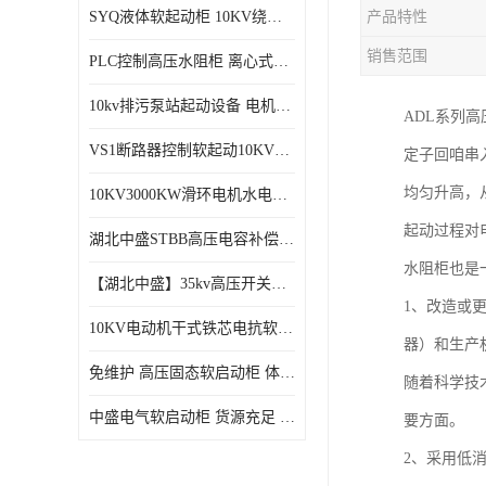
SYQ液体软起动柜 10KV绕线电机水阻柜需知
产品特性
磁控软起动装置
销售范围
PLC控制高压水阻柜 离心式空气压缩机机组成套软启动柜
SGYQ高压笼型电机液体电阻起动装置
10kv排污泵站起动设备​ 电机智能软启动柜的特点​
ADL系列
组合式变电站
VS1断路器控制软起动10KV一体化高压软工作原理
定子回咱串
降压启动柜
均匀升高，
10KV3000KW滑环电机水电阻软起动控制柜
起动过程对
湖北中盛STBB高压电容补偿柜 10kV高压真空接触器自动分组投切电容补偿柜
水阻柜也是
【湖北中盛】35kv高压开关柜厂家直销 ​KYN61-40.5成套开关柜选型
1、改造或
10KV电动机干式铁芯电抗软启动柜 电抗器软启动控制设备
器）和生产
免维护 高压固态软启动柜 体积小、结构紧凑 节能降耗 湖北中盛
随着科学技
中盛电气软启动柜 货源充足 定制一站式服务
要方面。
2、采用低