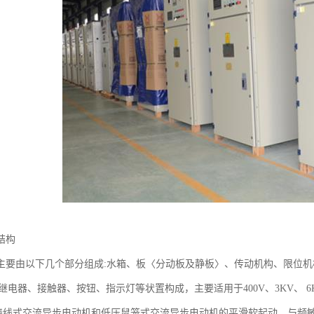
结构
主要由以下几个部分组成:水箱、板〈分动板及静板〉、传动机构、限位
间继电器、接触器、按钮、指示灯等状置构成，主要适用于400V、3KV、 6K
KW!蛲线式交流异步电动机和低压鼠笼式交流异步电动机的平滑软起动，与