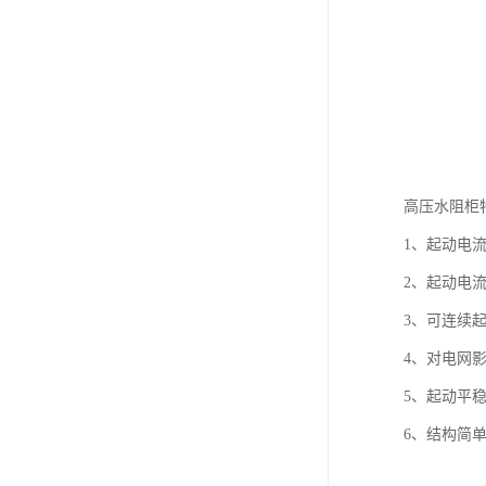
高压水阻柜
1、起动电
2、起动电流
3、可连续起
4、对电网
5、起动平
6、结构简