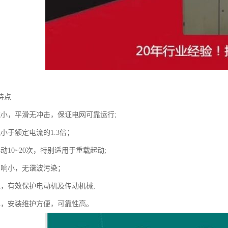
特点
流小，平滑无冲击，保证电网可靠运行;
小于额定电流的1.3倍；
动10~20次，特别适用于重载起动;
影响小，无谐波污染；
稳，有效保护电动机及传动机械;
单，安装维护方便，可靠性高。