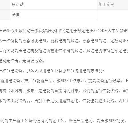
软起动
加工定制
全国
高压笼型液阻软启动器(简称高压水阻柜)是用于额定电压3~10KV大中型
入一种特制的液态可调电阻，随着电机的起动，液态电阻的动、定板间距
从而实现高压电动机及拖动负载柔性平滑的起动，起动电流维持在额定电流
电网无冲击，无谐波污染。
一种节电设备，那么大型用电企业有哪些节约用电的方法呢？
更新用电设备，推广节能新产品，水阻柜工作原理，提高设备运行效率。
机械（如风机、水泵）是电能的直接消耗对象，它们的运行性能优劣，直
术的进步变得落后，再加上长期使用磨损老化，性能也会逐步变劣。因此
消耗的生产新工艺替代低消耗的老工艺，降低产品电耗，高压水阻柜批发