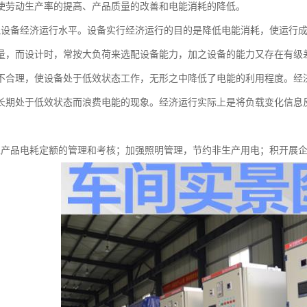
使劳动生产率的提高、产品质量的改善和电能消耗的降低。
气设备经济运行水平。设备实行经济运行的目的是降低电能消耗，使运行
量，而设计时，常按大负荷来选配设备能力，加之设备的能力又存在有级
不合理，使设备处于低效状态工作，无形之中降低了电能的利用程度。经
长期处于低效状态而浪费电能的现象。经济运行实际上是将负载变化信息
位产品电耗定额的管理和考核；加强照明管理，节约非生产用电；积开展