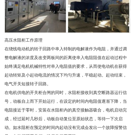
高压水阻柜工作原理
在绕线电动机的转子回路中串入特制的电解液作为电阻，并通过调
整电解液的浓度及改变两板间的距离使串入电阻阻值在起动过程中
始终满足电机机械特性对串入电阻值的要求，从而使电动机在获得
起动转矩及小起动电流的情况下均匀升速，平稳起动。起动结束，
电气开关短接转子回路。
在电机供电的开关柜合闸的同时，水阻柜接收到真空断路器运行信
号，动板自上而下开始运行，在设定的时间内电阻值逐渐下降，当
电阻接近于零时，安装在水阻柜内的真空接触器吸合，电机启动完
成，经过延时几秒后，动板自动复位至原始状态，等待一下次启
动。如水阻柜在预定的时间内起动没有完成会发出一个故障报警信