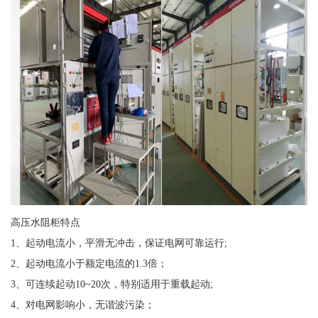
高压水阻柜特点
1、起动电流小，平滑无冲击，保证电网可靠运行;
2、起动电流小于额定电流的1.3倍；
3、可连续起动10~20次，特别适用于重载起动;
4、对电网影响小，无谐波污染；