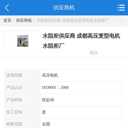
供应商机
首页
>
供应商机
> 水阻柜供应商 成都高压笼型电机水阻柜厂
水阻柜供应商 成都高压笼型电机
水阻柜厂
面议
适用范围
高压电机
产品认证
ISO9001：2000
产品特性
软起动
加工定制
是
销售范围
全国