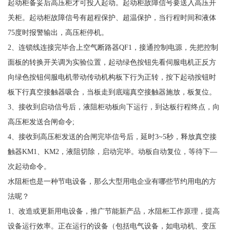
起动柜备妥后高压柜才可投入起动。起动柜故障信号要送入高压开
关柜。起动柜故障信号有超程保护、超温保护，当行程时间和液体
75度时报警输出，高压柜停机。
2、连锁线连接完毕合上空气断路器QF1，接通控制电源，先把控制
面板的转换开关调为实验位置，起动绿色按钮先看伺服电机正反方
向绿色按钮伺服电机带动传动机构板下行为正转，按下起动按钮时
板下行真空接触器吸合，当板走到底端真空接触器施放，板复位。
3、接收到启动信号后，液阻柜动板向下运行，到达板行程终点，向
高压柜发送合闸命令;
4、接收到高压柜发送的合闸完毕信号后，延时3~5秒，释放真空接
触器KM1、KM2，液阻切除，启动完毕。动板自动复位，等待下—
次起动命令。
水阻柜也是一种节电设备，那么大型用电企业有哪些节约用电的方
法呢？
1、改造或更新用电设备，推广节能新产品，水阻柜工作原理，提高
设备运行效率。正在运行的设备（包括电气设备，如电动机、变压