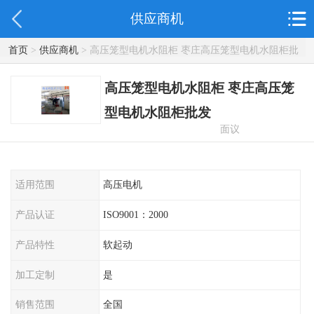
供应商机
首页
>
供应商机
> 高压笼型电机水阻柜 枣庄高压笼型电机水阻柜批
发
高压笼型电机水阻柜 枣庄高压笼
型电机水阻柜批发
面议
适用范围
高压电机
产品认证
ISO9001：2000
产品特性
软起动
加工定制
是
销售范围
全国