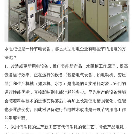
水阻柜也是一种节电设备，那么大型用电企业有哪些节约用电的方
法呢？
1、改造或更新用电设备，推广节能新产品，水阻柜工作原理，提高
设备运行效率。正在运行的设备（包括电气设备，如电动机、变压
器）和生产机械（如风机、水泵）是电能的直接消耗对象，它们的
运行性能优劣，直接影响到电能消耗的多少。早先生产的设备性能
会随着科学技术的进步变得落后，再加上长期使用磨损老化，性能
也会逐步变劣。因此对设备进行节电技术改造是开展节约用电工作
的重要方面。
2、采用低消耗的生产新工艺替代低消耗的老工艺，降低产品电耗，