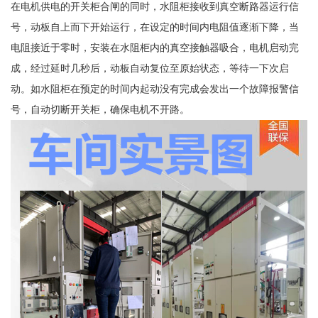
在电机供电的开关柜合闸的同时，水阻柜接收到真空断路器运行信
号，动板自上而下开始运行，在设定的时间内电阻值逐渐下降，当
电阻接近于零时，安装在水阻柜内的真空接触器吸合，电机启动完
成，经过延时几秒后，动板自动复位至原始状态，等待一下次启
动。如水阻柜在预定的时间内起动没有完成会发出一个故障报警信
号，自动切断开关柜，确保电机不开路。