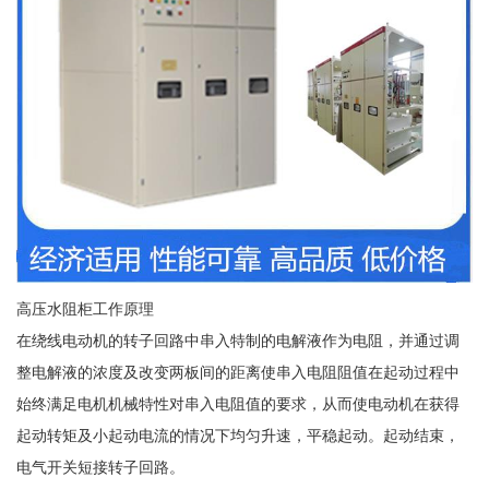
高压水阻柜工作原理
在绕线电动机的转子回路中串入特制的电解液作为电阻，并通过调
整电解液的浓度及改变两板间的距离使串入电阻阻值在起动过程中
始终满足电机机械特性对串入电阻值的要求，从而使电动机在获得
起动转矩及小起动电流的情况下均匀升速，平稳起动。起动结束，
电气开关短接转子回路。