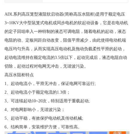
ADL系列高压笼型液阻软启动器(简称高压水阻柜)是用于额定电压
3~10KV大中型鼠笼式电机或同步电机的软起动设备，它是在电动机
的定子回咱串入一种特制的液态可调电阻，随着电机的起动，液态
电阻的动、定板间距自动改变，阻值平滑减少，由此使得电动机端
电压均匀升高，从而实现高压电动机及拖动负载柔性平滑的起动，
起动电流维持在额定电流的3.5倍以下，起动完成后，液态电阻自动
切除，起动过程对电网无冲击，无谐波污染。
高压水阻柜特点
1、起动电流小，平滑无冲击，保证电网可靠运行;
2、起动电流小于额定电流的1.3倍；
3、可连续起动10~20次，特别适用于重载起动;
4、对电网影响小，无谐波污染；
5、起动平稳，有效保护电动机及传动机械;
6、结构简单，安装维护方便，可靠性高。