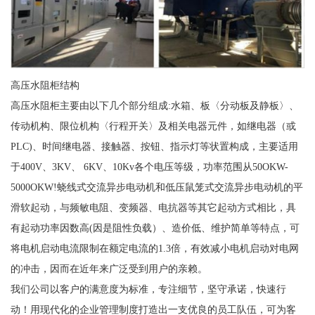
高压水阻柜结构
高压水阻柜主要由以下几个部分组成:水箱、板〈分动板及静板〉、
传动机构、限位机构〈行程开关〉及相关电器元件，如继电器（或
PLC)、时间继电器、接触器、按钮、指示灯等状置构成，主要适用
于400V、3KV、 6KV、10Kv各个电压等级，功率范围从50OKW-
5000OKW!蛲线式交流异步电动机和低压鼠笼式交流异步电动机的平
滑软起动，与频敏电阻、变频器、电抗器等其它起动方式相比，具
有起动功率因数高(因是阻性负载）、造价低、维护简单等特点，可
将电机启动电流限制在额定电流的1.3倍，有效减小电机启动对电网
的冲击，因而在近年来广泛受到用户的亲赖。
我们公司以客户的满意度为标准，专注细节，坚守承诺，快速行
动！用现代化的企业管理制度打造出一支优良的员工队伍，可为客