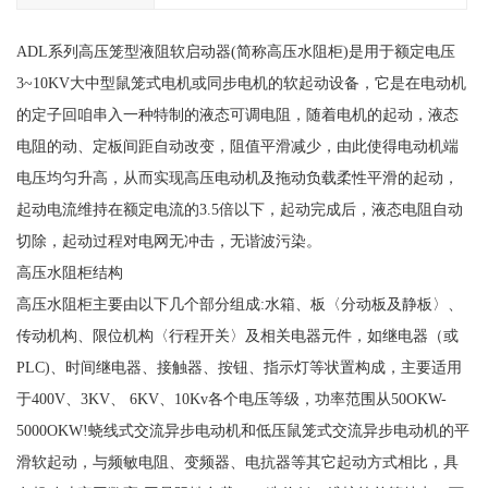
ADL系列高压笼型液阻软启动器(简称高压水阻柜)是用于额定电压
3~10KV大中型鼠笼式电机或同步电机的软起动设备，它是在电动机
的定子回咱串入一种特制的液态可调电阻，随着电机的起动，液态
电阻的动、定板间距自动改变，阻值平滑减少，由此使得电动机端
电压均匀升高，从而实现高压电动机及拖动负载柔性平滑的起动，
起动电流维持在额定电流的3.5倍以下，起动完成后，液态电阻自动
切除，起动过程对电网无冲击，无谐波污染。
高压水阻柜结构
高压水阻柜主要由以下几个部分组成:水箱、板〈分动板及静板〉、
传动机构、限位机构〈行程开关〉及相关电器元件，如继电器（或
PLC)、时间继电器、接触器、按钮、指示灯等状置构成，主要适用
于400V、3KV、 6KV、10Kv各个电压等级，功率范围从50OKW-
5000OKW!蛲线式交流异步电动机和低压鼠笼式交流异步电动机的平
滑软起动，与频敏电阻、变频器、电抗器等其它起动方式相比，具