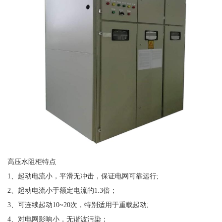
高压水阻柜特点
1、起动电流小，平滑无冲击，保证电网可靠运行;
2、起动电流小于额定电流的1.3倍；
3、可连续起动10~20次，特别适用于重载起动;
4、对电网影响小，无谐波污染；