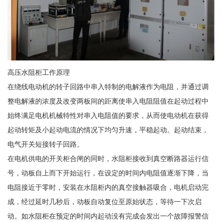
高压水阻柜工作原理
在绕线电动机的转子回路中串入特制的电解液作为电阻，并通过调
整电解液的浓度及改变两板间的距离使串入电阻阻值在起动过程中
始终满足电机机械特性对串入电阻值的要求，从而使电动机在获得
起动转矩及小起动电流的情况下均匀升速，平稳起动。起动结束，
电气开关短接转子回路。
在电机供电的开关柜合闸的同时，水阻柜接收到真空断路器运行信
号，动板自上而下开始运行，在设定的时间内电阻值逐渐下降，当
电阻接近于零时，安装在水阻柜内的真空接触器吸合，电机启动完
成，经过延时几秒后，动板自动复位至原始状态，等待一下次启
动。如水阻柜在预定的时间内起动没有完成会发出一个故障报警信