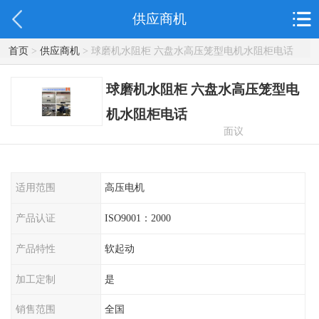
供应商机
首页
>
供应商机
> 球磨机水阻柜 六盘水高压笼型电机水阻柜电话
球磨机水阻柜 六盘水高压笼型电
机水阻柜电话
面议
适用范围
高压电机
产品认证
ISO9001：2000
产品特性
软起动
加工定制
是
销售范围
全国