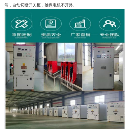
号，自动切断开关柜，确保电机不开路。