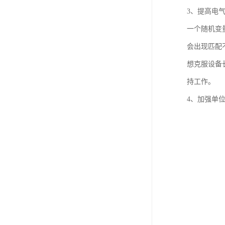
3、提高电
一个随机变
会出现匹配
想克服设备
持工作。
4、加强单