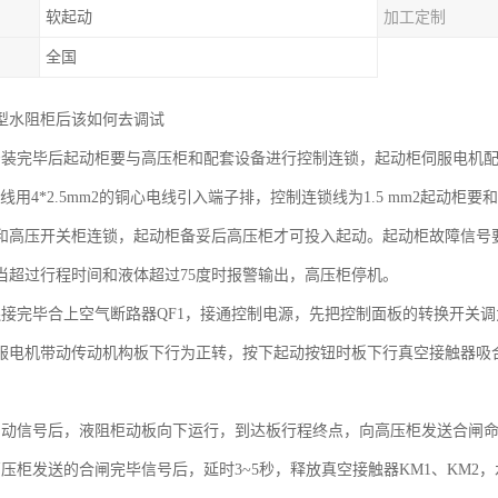
软起动
加工定制
全国
笼型水阻柜后该如何去调试
安装完毕后起动柜要与高压柜和配套设备进行控制连锁，起动柜伺服电机配
源线用4*2.5mm2的铜心电线引入端子排，控制连锁线为1.5 mm2起
和高压开关柜连锁，起动柜备妥后高压柜才可投入起动。起动柜故障信号
当超过行程时间和液体超过75度时报警输出，高压柜停机。
连接完毕合上空气断路器QF1，接通控制电源，先把控制面板的转换开关
服电机带动传动机构板下行为正转，按下起动按钮时板下行真空接触器吸
。
启动信号后，液阻柜动板向下运行，到达板行程终点，向高压柜发送合闸
高压柜发送的合闸完毕信号后，延时3~5秒，释放真空接触器KM1、KM