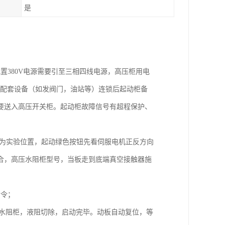
是
置380V电源需要引至三相四线电源，高压柜用电
动柜要和配套设备（如发阀门，油站等）连锁后起动柜备
要送入高压开关柜。起动柜故障信号有超程保护、
调为实验位置，起动绿色按钮先看伺服电机正反方向
合，高压水阻柜型号，当板走到底端真空接触器施
命令；
2，水阻柜，液阻切除，启动完毕。动板自动复位，等