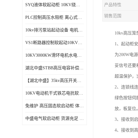
SYQ液体软起动柜 10KV绕线电机水阻柜需知
产品特性
磁控软起动装置
销售范围
PLC控制高压水阻柜 离心式空气压缩机机组成套软启动柜
SGYQ高压笼型电机液体电阻起动装置
10kv排污泵站起动设备​ 电机智能软启动柜的特点​
10kv高压
组合式变电站
VS1断路器控制软起动10KV一体化高压软工作原理
1、起动柜
降压启动柜
为200W电
10KV3000KW滑环电机水电阻软起动控制柜
妥信号还要
湖北中盛STBB高压电容补偿柜 10kV高压真空接触器自动分组投切电容补偿柜
超温保护，
【湖北中盛】35kv高压开关柜厂家直销 ​KYN61-40.5成套开关柜选型
2、连锁线
10KV电动机干式铁芯电抗软启动柜 电抗器软启动控制设备
绿色按钮伺
免维护 高压固态软启动柜 体积小、结构紧凑 节能降耗 湖北中盛
放，板复位
中盛电气软启动柜 货源充足 定制一站式服务
3、接收到
4、接收到