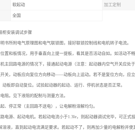
软起动
加工定制
全国
阻柜安装调试步骤
说明书所附电气原理图和电气联锁图，接好联锁控制线和电机转子电流。
箱位置和板情况，用手垂直向上提一提板，看其是否活动自如。如活动不
电机主回路电源的情况下，接通起动电源（注意：起动器内空气开关应处
气开关，动板应向复位方向移动——动板向上运动。若不是复位方向，应
，动板即自动复位。试验起动器的起动、运行、停机状态是否正常。
体电阻。见下液阻的配制与测量方法。
试起、停正常（主回路不送电），让电解粉溶解均匀。
回路电源、起动电机。若起动电流小于1.3Ie，则起动器调试完毕，可正
解溶液，直到起动电流满足要求。若起动不了，则再加少量的电解粉并使