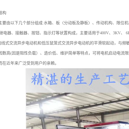
结构
主要由以下几个部分组成:水箱、板〈分动板及静板〉、传动机构、限位
间继电器、接触器、按钮、指示灯等状置构成，主要适用于400V、3KV、 6K
KW!蛲线式交流异步电动机和低压鼠笼式交流异步电动机的平滑软起动，与
因数高(因是阻性负载）、造价低、维护简单等特点，可将电机启动电流限
而在近年来广泛受到用户的亲赖。