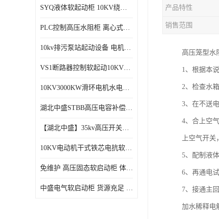
SYQ液体软起动柜 10KV绕线电机水阻柜需知
产品特性
磁控软起动装置
销售范围
PLC控制高压水阻柜 离心式空气压缩机机组成套软启动柜
SGYQ高压笼型电机液体电阻起动装置
10kv排污泵站起动设备​ 电机智能软启动柜的特点​
高压笼型水
组合式变电站
VS1断路器控制软起动10KV一体化高压软工作原理
1、根据本
降压启动柜
2、检查水
10KV3000KW滑环电机水电阻软起动控制柜
3、在不送
湖北中盛STBB高压电容补偿柜 10kV高压真空接触器自动分组投切电容补偿柜
4、合上空
【湖北中盛】35kv高压开关柜厂家直销 ​KYN61-40.5成套开关柜选型
上空气开关
10KV电动机干式铁芯电抗软启动柜 电抗器软启动控制设备
5、配制液
免维护 高压固态软启动柜 体积小、结构紧凑 节能降耗 湖北中盛
6、再通电
中盛电气软启动柜 货源充足 定制一站式服务
7、接通主
加水稀释电