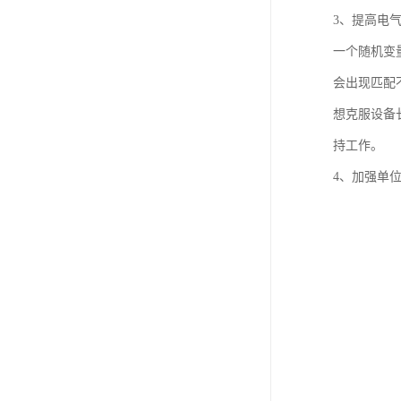
3、提高电
一个随机变
会出现匹配
想克服设备
持工作。
4、加强单