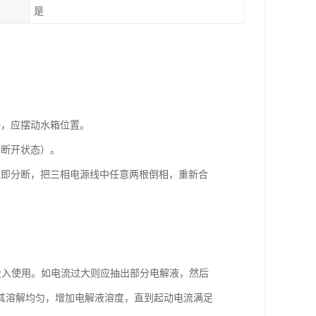
是
畅，应摆动水箱位置。
于断开状态）。
立即分断，把三相电源线中任意两根倒相，重新合
式投入使用。如电流过大则应抽出部分电解液，然后
其溶解均匀，增加电解液溶度，直到起动电流满足