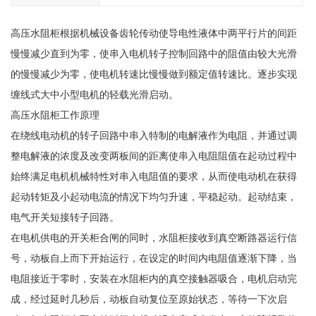
高压水阻柜根据机械设备齿轮传动使导电性液体中两平行片的间距
慢慢减少直到为零，使串入电机转子控制回路中的阻值由较大光滑
的慢慢减少为零，使电机转速比慢慢做到额定值转速比。逐步实现
缠线式大中小型电机的轻载光滑启动。
高压水阻柜工作原理
在绕线电动机的转子回路中串入特制的电解液作为电阻，并通过调
整电解液的浓度及改变两板间的距离使串入电阻阻值在起动过程中
始终满足电机机械特性对串入电阻值的要求，从而使电动机在获得
起动转矩及小起动电流的情况下均匀升速，平稳起动。起动结束，
电气开关短接转子回路。
在电机供电的开关柜合闸的同时，水阻柜接收到真空断路器运行信
号，动板自上而下开始运行，在设定的时间内电阻值逐渐下降，当
电阻接近于零时，安装在水阻柜内的真空接触器吸合，电机启动完
成，经过延时几秒后，动板自动复位至原始状态，等待一下次启