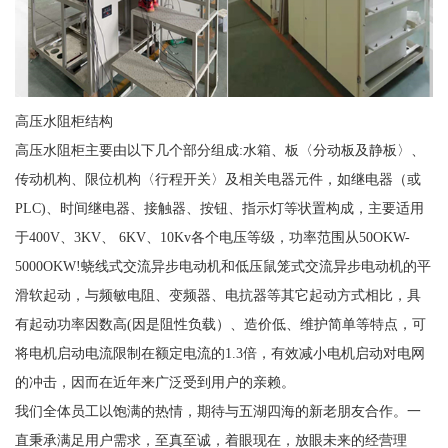
高压水阻柜结构
高压水阻柜主要由以下几个部分组成:水箱、板〈分动板及静板〉、
传动机构、限位机构〈行程开关〉及相关电器元件，如继电器（或
PLC)、时间继电器、接触器、按钮、指示灯等状置构成，主要适用
于400V、3KV、 6KV、10Kv各个电压等级，功率范围从50OKW-
5000OKW!蛲线式交流异步电动机和低压鼠笼式交流异步电动机的平
滑软起动，与频敏电阻、变频器、电抗器等其它起动方式相比，具
有起动功率因数高(因是阻性负载）、造价低、维护简单等特点，可
将电机启动电流限制在额定电流的1.3倍，有效减小电机启动对电网
的冲击，因而在近年来广泛受到用户的亲赖。
我们全体员工以饱满的热情，期待与五湖四海的新老朋友合作。一
直秉承满足用户需求，至真至诚，着眼现在，放眼未来的经营理