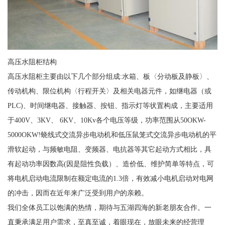
高压水阻柜结构
高压水阻柜主要由以下几个部分组成:水箱、板〈分动板及静板〉、
传动机构、限位机构〈行程开关〉及相关电器元件，如继电器（或
PLC)、时间继电器、接触器、按钮、指示灯等状置构成，主要适用
于400V、3KV、 6KV、10Kv各个电压等级，功率范围从50OKW-
5000OKW!蛲线式交流异步电动机和低压鼠笼式交流异步电动机的平
滑软起动，与频敏电阻、变频器、电抗器等其它起动方式相比，具
有起动功率因数高(因是阻性负载）、造价低、维护简单等特点，可
将电机启动电流限制在额定电流的1.3倍，有效减小电机启动对电网
的冲击，因而在近年来广泛受到用户的亲赖。
我们全体员工以饱满的热情，期待与五湖四海的新老朋友合作。一
直秉承满足用户需求，至真至诚，着眼现在，放眼未来的经营理