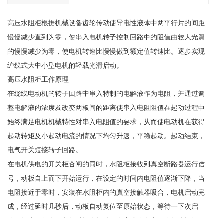
高压水阻柜根据机械设备齿轮传动使导电性液体中两平行片的间距
慢慢减少直到为零，使串入电机转子控制回路中的阻值由较大光滑
的慢慢减少为零，使电机转速比慢慢做到额定值转速比。逐步实现
缠线式大中小型电机的轻载光滑启动。
高压水阻柜工作原理
在绕线电动机的转子回路中串入特制的电解液作为电阻，并通过调
整电解液的浓度及改变两板间的距离使串入电阻阻值在起动过程中
始终满足电机机械特性对串入电阻值的要求，从而使电动机在获得
起动转矩及小起动电流的情况下均匀升速，平稳起动。起动结束，
电气开关短接转子回路。
在电机供电的开关柜合闸的同时，水阻柜接收到真空断路器运行信
号，动板自上而下开始运行，在设定的时间内电阻值逐渐下降，当
电阻接近于零时，安装在水阻柜内的真空接触器吸合，电机启动完
成，经过延时几秒后，动板自动复位至原始状态，等待一下次启