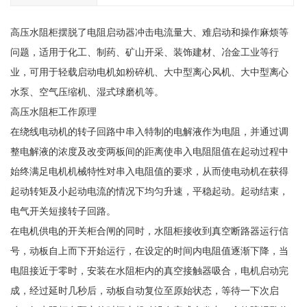
高压水阻柜摆脱了电阻启动器冲击电流量大、难启动和操作麻烦等
问题，适用于化工、制药、矿山开采、装饰建材、冶金工业等行
业，可用于轻载启动电机如粉碎机、大中型离心风机、大中型离心
水泵、空气压缩机、湿式球磨机等。
高压水阻柜工作原理
在绕线电动机的转子回路中串入特制的电解液作为电阻，并通过调
整电解液的浓度及改变两板间的距离使串入电阻阻值在起动过程中
始终满足电机机械特性对串入电阻值的要求，从而使电动机在获得
起动转矩及小起动电流的情况下均匀升速，平稳起动。起动结束，
电气开关短接转子回路。
在电机供电的开关柜合闸的同时，水阻柜接收到真空断路器运行信
号，动板自上而下开始运行，在设定的时间内电阻值逐渐下降，当
电阻接近于零时，安装在水阻柜内的真空接触器吸合，电机启动完
成，经过延时几秒后，动板自动复位至原始状态，等待一下次启