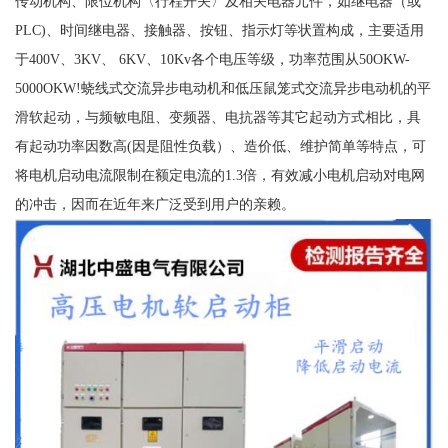
传动机构、限位机构〈行程开关〉及相关电器元件，如继电器（或
PLC)、时间继电器、接触器、按钮、指示灯等状置构成，主要适用
于400V、3KV、 6KV、10Kv各个电压等级，功率范围从50OKW-
5000OKW!蛲线式交流异步电动机和低压鼠笼式交流异步电动机的平
滑软起动，与频敏电阻、变频器、电抗器等其它起动方式相比，具
有起动功率因数高(因是阻性负载）、造价低、维护简单等特点，可
将电机启动电流限制在额定电流的1.3倍，有效减小电机启动对电网
的冲击，因而在近年来广泛受到用户的亲赖。