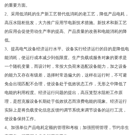
的重要方面。
2、采用低消耗的生产新工艺替代低消耗的老工艺，降低产品电耗，
高压水阻柜批发，大力推广应用节电新技术措施。新技术和新工艺
的应用会促使劳动生产率的提高、产品质量的改善和电能消耗的降
低。
3、提高电气设备经济运行水平。设备实行经济运行的目的是降低电
能消耗，使运行成本减少到低限度。生产负载或服务对象的要求是
一个随机变量，而设计时，常按大负荷来选配设备能力，加之设备
的能力又存在有级差，选择时常选偏大的，这样在运行时，不可避
免会出现匹配不合理，使设备处于低效状态工作，无形之中降低了
电能的利用程度。经济运行问题的提出，高压笼型水阻柜工作原
理，是想克服设备长期处于低效状态而浪费电能的现象。经济运行
实际上是将负载变化信息反馈约调节系统来调节设备的运行工况，
使设备保持工作。
4、加强单位产品电耗定额的管理和考核；加强照明管理，节约非生