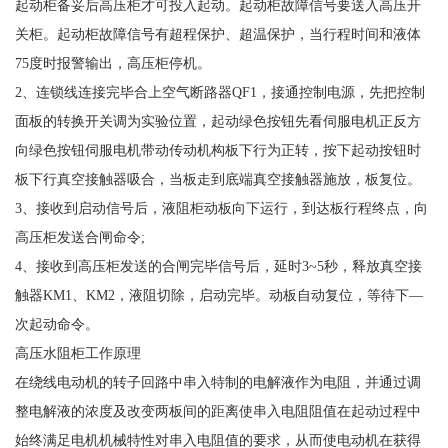
起动柜备妥后高压柜才可投入起动。起动柜故障信号要送入高压开
关柜。起动柜故障信号有超程保护、超温保护，当行程时间和液体
75度时报警输出，高压柜停机。
2、连锁线连接完毕合上空气断路器QF1，接通控制电源，先把控制
面板的转换开关调为实验位置，起动绿色按钮先看伺服电机正反方
向绿色按钮伺服电机带动传动机构板下行为正转，按下起动按钮时
板下行真空接触器吸合，当板走到底端真空接触器施放，板复位。
3、接收到启动信号后，液阻柜动板向下运行，到达板行程终点，向
高压柜发送合闸命令;
4、接收到高压柜发送的合闸完毕信号后，延时3~5秒，释放真空接
触器KM1、KM2，液阻切除，启动完毕。动板自动复位，等待下—
次起动命令。
高压水阻柜工作原理
在绕线电动机的转子回路中串入特制的电解液作为电阻，并通过调
整电解液的浓度及改变两板间的距离使串入电阻阻值在起动过程中
始终满足电机机械特性对串入电阻值的要求，从而使电动机在获得