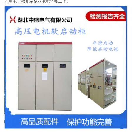
产用电；积开展企业电能平衡工作。