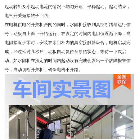
起动转矩及小起动电流的情况下均匀升速，平稳起动。起动结束，
电气开关短接转子回路。
在电机供电的开关柜合闸的同时，水阻柜接收到真空断路器运行信
号，动板自上而下开始运行，在设定的时间内电阻值逐渐下降，当
电阻接近于零时，安装在水阻柜内的真空接触器吸合，电机启动完
成，经过延时几秒后，动板自动复位至原始状态，等待一下次启
动。如水阻柜在预定的时间内起动没有完成会发出一个故障报警信
号，自动切断开关柜，确保电机不开路。