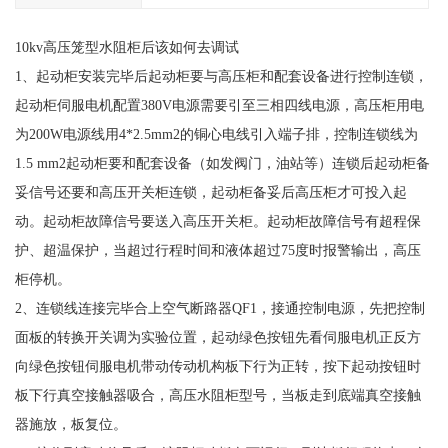
10kv高压笼型水阻柜后该如何去调试
1、起动柜安装完毕后起动柜要与高压柜和配套设备进行控制连锁，
起动柜伺服电机配置380V电源需要引至三相四线电源，高压柜用电
为200W电源线用4*2.5mm2的铜心电线引入端子排，控制连锁线为
1.5 mm2起动柜要和配套设备（如发阀门，油站等）连锁后起动柜备
妥信号还要和高压开关柜连锁，起动柜备妥后高压柜才可投入起
动。起动柜故障信号要送入高压开关柜。起动柜故障信号有超程保
护、超温保护，当超过行程时间和液体超过75度时报警输出，高压
柜停机。
2、连锁线连接完毕合上空气断路器QF1，接通控制电源，先把控制
面板的转换开关调为实验位置，起动绿色按钮先看伺服电机正反方
向绿色按钮伺服电机带动传动机构板下行为正转，按下起动按钮时
板下行真空接触器吸合，高压水阻柜型号，当板走到底端真空接触
器施放，板复位。