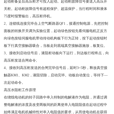
起动柜备妥后高压柜才可投入起动。起动柜故障信号要送入高压开
关柜。起动柜故障信号有超程保护、超温保护，当行程时间和液体
75度时报警输出，高压柜停机。
2、连锁线连接完毕合上空气断路器QF1，接通控制电源，先把控制
面板的转换开关调为实验位置，起动绿色按钮先看伺服电机正反方
向绿色按钮伺服电机带动传动机构板下行为正转，按下起动按钮时
板下行真空接触器吸合，当板走到底端真空接触器施放，板复位。
3、接收到启动信号后，液阻柜动板向下运行，到达板行程终点，向
高压柜发送合闸命令;
4、接收到高压柜发送的合闸完毕信号后，延时3~5秒，释放真空接
触器KM1、KM2，液阻切除，启动完毕。动板自动复位，等待下—
次起动命令。
高压水阻柜工作原理
在绕线电动机的转子回路中串入特制的电解液作为电阻，并通过调
整电解液的浓度及改变两板间的距离使串入电阻阻值在起动过程中
始终满足电机机械特性对串入电阻值的要求，从而使电动机在获得