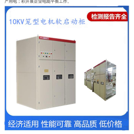
产用电；积开展企业电能平衡工作。