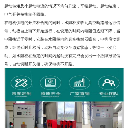
起动转矩及小起动电流的情况下均匀升速，平稳起动。起动结束，
电气开关短接转子回路。
在电机供电的开关柜合闸的同时，水阻柜接收到真空断路器运行信
号，动板自上而下开始运行，在设定的时间内电阻值逐渐下降，当
电阻接近于零时，安装在水阻柜内的真空接触器吸合，电机启动完
成，经过延时几秒后，动板自动复位至原始状态，等待一下次启
动。如水阻柜在预定的时间内起动没有完成会发出一个故障报警信
号，自动切断开关柜，确保电机不开路。