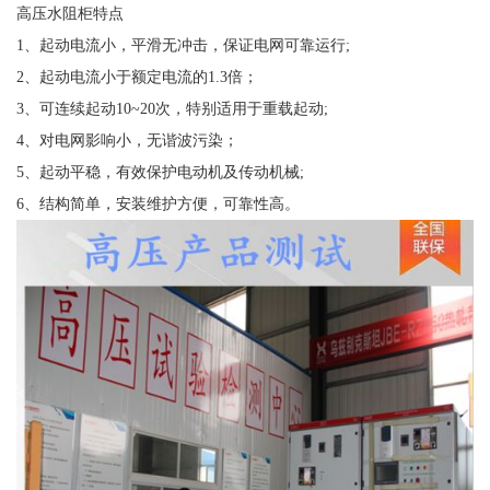
高压水阻柜特点
1、起动电流小，平滑无冲击，保证电网可靠运行;
2、起动电流小于额定电流的1.3倍；
3、可连续起动10~20次，特别适用于重载起动;
4、对电网影响小，无谐波污染；
5、起动平稳，有效保护电动机及传动机械;
6、结构简单，安装维护方便，可靠性高。