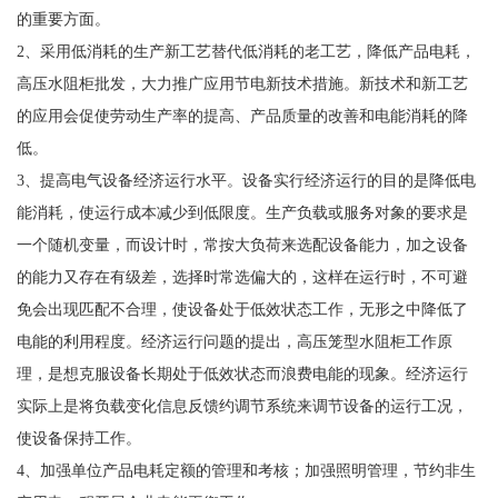
的重要方面。
2、采用低消耗的生产新工艺替代低消耗的老工艺，降低产品电耗，
高压水阻柜批发，大力推广应用节电新技术措施。新技术和新工艺
的应用会促使劳动生产率的提高、产品质量的改善和电能消耗的降
低。
3、提高电气设备经济运行水平。设备实行经济运行的目的是降低电
能消耗，使运行成本减少到低限度。生产负载或服务对象的要求是
一个随机变量，而设计时，常按大负荷来选配设备能力，加之设备
的能力又存在有级差，选择时常选偏大的，这样在运行时，不可避
免会出现匹配不合理，使设备处于低效状态工作，无形之中降低了
电能的利用程度。经济运行问题的提出，高压笼型水阻柜工作原
理，是想克服设备长期处于低效状态而浪费电能的现象。经济运行
实际上是将负载变化信息反馈约调节系统来调节设备的运行工况，
使设备保持工作。
4、加强单位产品电耗定额的管理和考核；加强照明管理，节约非生