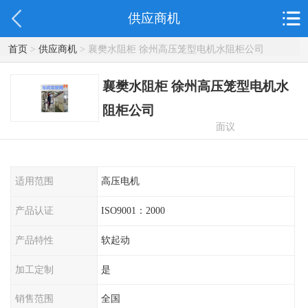
供应商机
首页
>
供应商机
> 襄樊水阻柜 徐州高压笼型电机水阻柜公司
襄樊水阻柜 徐州高压笼型电机水
阻柜公司
面议
适用范围
高压电机
产品认证
ISO9001：2000
产品特性
软起动
加工定制
是
销售范围
全国